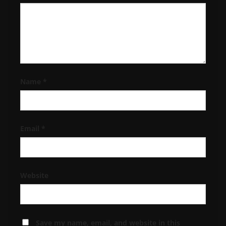
Name
*
Email
*
Website
Save my name, email, and website in this