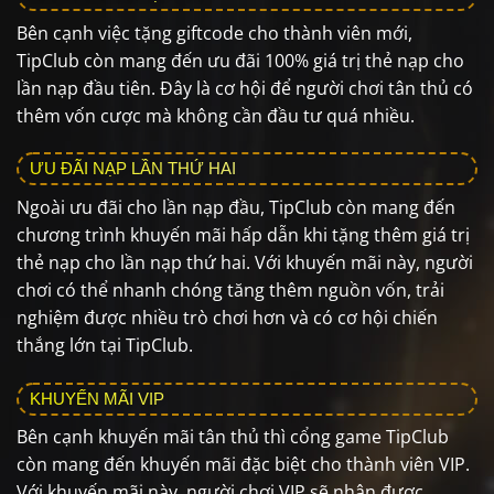
Bên cạnh việc tặng giftcode cho thành viên mới,
TipClub còn mang đến ưu đãi 100% giá trị thẻ nạp cho
lần nạp đầu tiên. Đây là cơ hội để người chơi tân thủ có
thêm vốn cược mà không cần đầu tư quá nhiều.
ƯU ĐÃI NẠP LẦN THỨ HAI
Ngoài ưu đãi cho lần nạp đầu, TipClub còn mang đến
chương trình khuyến mãi hấp dẫn khi tặng thêm giá trị
thẻ nạp cho lần nạp thứ hai. Với khuyến mãi này, người
chơi có thể nhanh chóng tăng thêm nguồn vốn, trải
nghiệm được nhiều trò chơi hơn và có cơ hội chiến
thắng lớn tại TipClub.
KHUYẾN MÃI VIP
Bên cạnh khuyến mãi tân thủ thì cổng game TipClub
còn mang đến khuyến mãi đặc biệt cho thành viên VIP.
Với khuyến mãi này, người chơi VIP sẽ nhận được