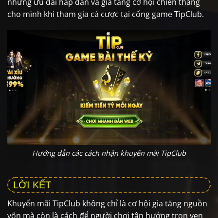
những ưu đãi hấp dẫn và gia tăng cơ hội chiến thắng
cho mình khi tham gia cá cược tại cổng game TipClub.
Hướng dẫn các cách nhận khuyến mãi TipClub
LỜI KẾT
Khuyến mãi TipClub không chỉ là cơ hội gia tăng nguồn
vốn mà còn là cách để người chơi tận hưởng trọn vẹn