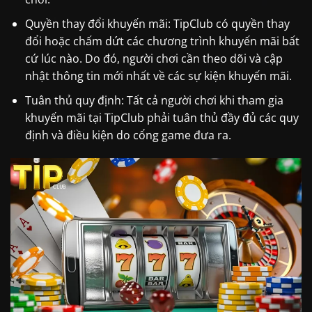
Quyền thay đổi khuyến mãi: TipClub có quyền thay
đổi hoặc chấm dứt các chương trình khuyến mãi bất
cứ lúc nào. Do đó, người chơi cần theo dõi và cập
nhật thông tin mới nhất về các sự kiện khuyến mãi.
Tuân thủ quy định: Tất cả người chơi khi tham gia
khuyến mãi tại TipClub phải tuân thủ đầy đủ các quy
định và điều kiện do cổng game đưa ra.