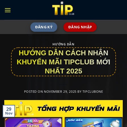
Skip
to
content
ĐĂNG KÝ
ĐĂNG NHẬP
HƯỚNG DẪN
HƯỚNG DẪN CÁCH NHẬN
KHUYẾN MÃI TIPCLUB MỚI
NHẤT 2025
POSTED ON
NOVEMBER 29, 2025
BY
TIPCLUBONE
29
Nov