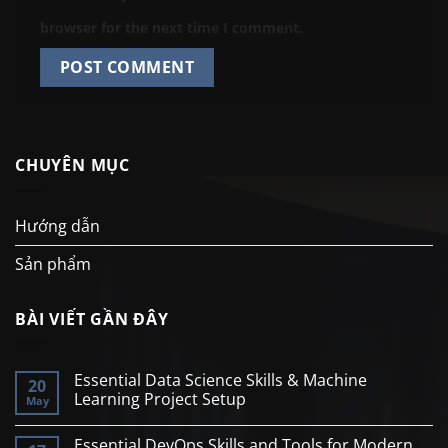
browser for the next time I comment.
CHUYÊN MỤC
Hướng dẫn
Sản phẩm
BÀI VIẾT GẦN ĐÂY
Essential Data Science Skills & Machine
20
Learning Project Setup
May
No
Comments
Essential DevOps Skills and Tools for Modern
on