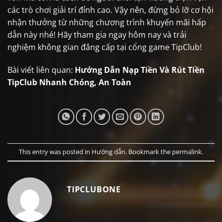
các trò chơi giải trí đỉnh cao. Vậy nên, đừng bỏ lỡ cơ hội
nhận thưởng từ những chương trình khuyến mãi hấp
dẫn này nhé! Hãy tham gia ngay hôm nay và trải
nghiệm không gian đẳng cấp tại cổng game TipClub!
Bài viết liên quan:
Hướng Dẫn Nạp Tiền Và Rút Tiền
TipClub Nhanh Chóng, An Toàn
This entry was posted in
Hướng dẫn
. Bookmark the
permalink
.
TIPCLUBONE