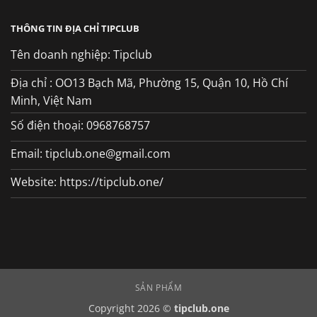
THÔNG TIN ĐỊA CHỈ TIPCLUB
Tên doanh nghiệp: Tipclub
Địa chỉ : OO13 Bạch Mã, Phường 15, Quận 10, Hồ Chí
Minh, Việt Nam
Số điện thoại: 0968768757
Email:
tipclub.one@gmail.com
Website: https://tipclub.one/
SẢN PHẨM
Copyright 2026 ©
tipclub.one