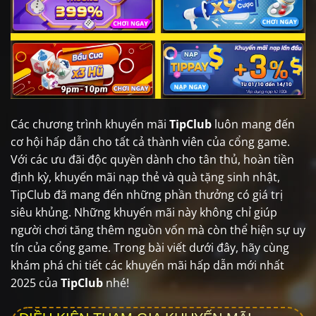
Các chương trình khuyến mãi
TipClub
luôn mang đến
cơ hội hấp dẫn cho tất cả thành viên của cổng game.
Với các ưu đãi độc quyền dành cho tân thủ, hoàn tiền
định kỳ, khuyến mãi nạp thẻ và quà tặng sinh nhật,
TipClub đã mang đến những phần thưởng có giá trị
siêu khủng. Những khuyến mãi này không chỉ giúp
người chơi tăng thêm nguồn vốn mà còn thể hiện sự uy
tín của cổng game. Trong bài viết dưới đây, hãy cùng
khám phá chi tiết các khuyến mãi hấp dẫn mới nhất
2025 của
TipClub
nhé!