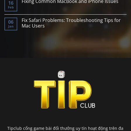
Fixing Common MacBook and iPhone Issues
Potential
on
16
with
Mastering
Feb
No
Expert
SEO
Comments
Strategies
Skills:
on
A
Fixing
Fix Safari Problems: Troubleshooting Tips for
Comprehensive
06
Common
Guide
Mac Users
Jan
MacBook
to
and
Success
No
iPhone
Comments
Issues
on
Fix
Safari
Problems:
Troubleshooting
Tips
for
Mac
Users
Tipclub cổng game bài đổi thưởng uy tín hoạt động trên đa