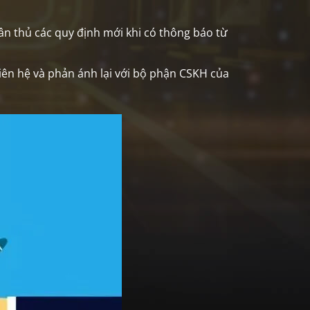
uân thủ các quy định mới khi có thông báo từ
liên hệ và phản ánh lại với bộ phận CSKH của