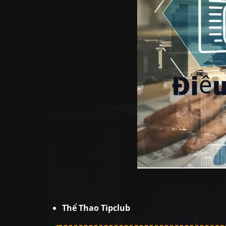
Thể Thao Tipclub