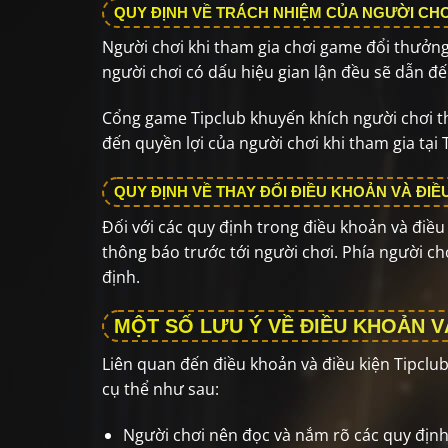
QUY ĐỊNH VỀ TRÁCH NHIỆM CỦA NGƯỜI CHƠ
Người chơi khi tham gia chơi game đổi thưởng
người chơi có dấu hiệu gian lận đều sẽ dẫn đến
Cổng game Tipclub khuyến khích người chơi th
đến quyền lợi của người chơi khi tham gia tại 
QUY ĐỊNH VỀ THAY ĐỔI ĐIỀU KHOẢN VÀ ĐIỀ
Đối với các quy định trong điều khoản và điề
thông báo trước tới người chơi. Phía người c
định.
MỘT SỐ LƯU Ý VỀ ĐIỀU KHOẢN V
Liên quan đến điều khoản và điều kiện Tipclu
cụ thể như sau:
Người chơi nên đọc và nắm rõ các quy định