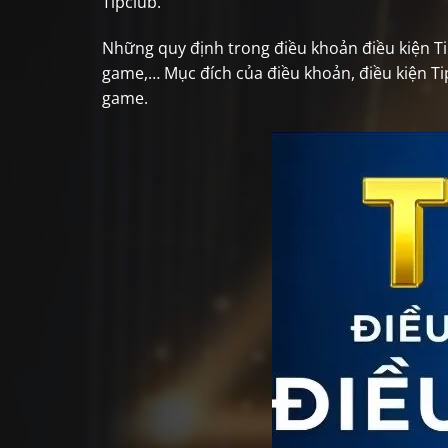
Tipclub.
Những quy định trong điều khoản điều kiện Tip
game,… Mục đích của điều khoản, điều kiện Ti
game.