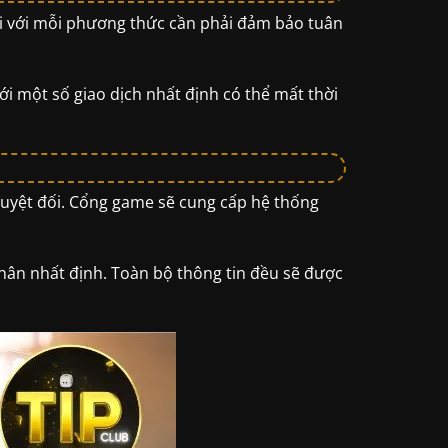
i với mỗi phương thức cần phải đảm bảo tuân
với một số giao dịch nhất định có thể mất thời
tuyệt đối. Cổng game sẽ cung cấp hệ thống
hân nhất định. Toàn bộ thông tin đều sẽ được