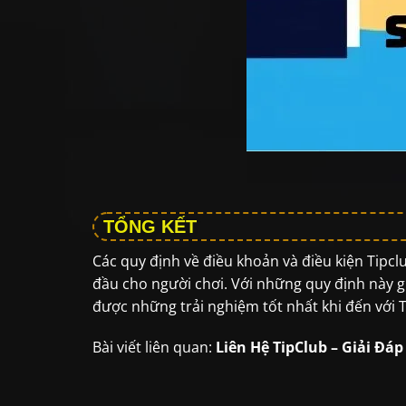
TỔNG KẾT
Các quy định về điều khoản và điều kiện Tipc
đầu cho người chơi. Với những quy định này gi
được những trải nghiệm tốt nhất khi đến với 
Bài viết liên quan:
Liên Hệ TipClub – Giải Đ