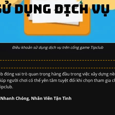
Điều khoản sử dụng dịch vụ trên cổng game Tipclub
lub đóng vai trò quan trọng hàng đầu trong việc xây dựng 
úp người chơi có thể yên tâm tuyệt đối khi chọn tham gia c
Tipclub.
áp Nhanh Chóng, Nhân Viên Tận Tình