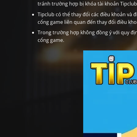
tránh trường hợp bị khóa tài khoản Tipclu
Tipclub có thể thay đổi các điều khoản và đ
cổng game liên quan đến thay đổi điều khoả
Trong trường hợp không đồng ý với quy định
cổng game.