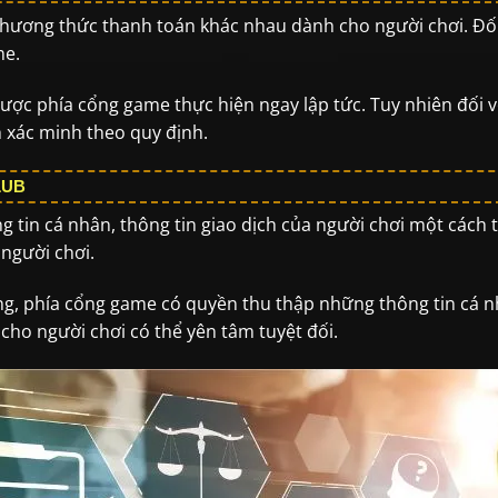
phương thức thanh toán khác nhau dành cho người chơi. Đố
me.
ẽ được phía cổng game thực hiện ngay lập tức. Tuy nhiên đối 
 xác minh theo quy định.
LUB
 tin cá nhân, thông tin giao dịch của người chơi một cách 
 người chơi.
ng, phía cổng game có quyền thu thập những thông tin cá n
ho người chơi có thể yên tâm tuyệt đối.