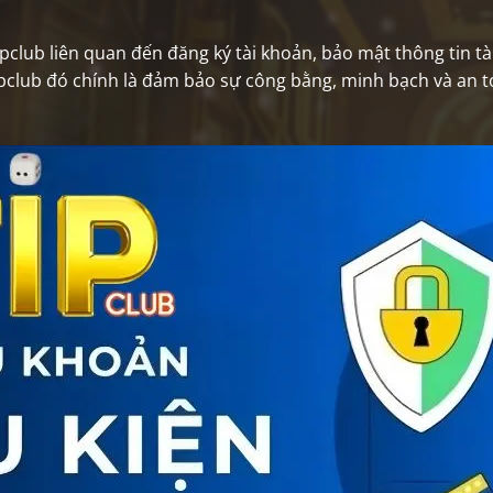
club liên quan đến đăng ký tài khoản, bảo mật thông tin tà
pclub đó chính là đảm bảo sự công bằng, minh bạch và an to